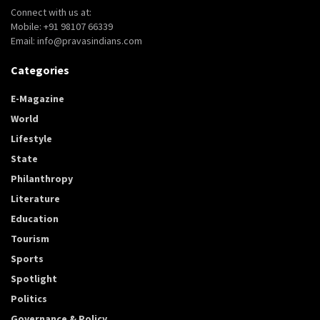
Connect with us at:
Mobile: +91 98107 66339
Email: info@pravasindians.com
Categories
E-Magazine
World
Lifestyle
State
Philanthropy
Literature
Education
Tourism
Sports
Spotlight
Politics
Governance & Policy