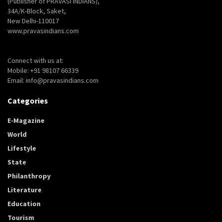
(Publisher of PRAVASI INDIANS),
34A/K-Block, Saket,
New Delhi-110017
www.pravasindians.com
Connect with us at:
Mobile: +91 98107 66339
Email: info@pravasindians.com
Categories
E-Magazine
World
Lifestyle
State
Philanthropy
Literature
Education
Tourism