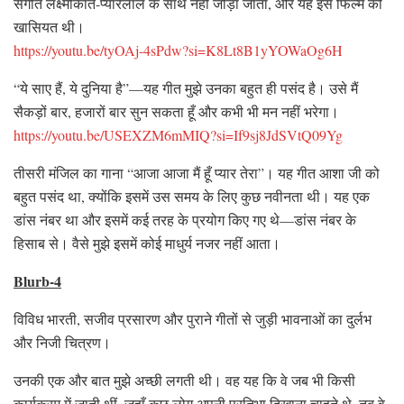
संगीत लक्ष्मीकांत-प्यारेलाल के साथ नहीं जोड़ा जाता, और यह इस फिल्म की
खासियत थी।
https://youtu.be/tyOAj-4sPdw?si=K8Lt8B1yYOWaOg6H
“ये साए हैं, ये दुनिया है”—यह गीत मुझे उनका बहुत ही पसंद है। उसे मैं
सैकड़ों बार, हजारों बार सुन सकता हूँ और कभी भी मन नहीं भरेगा।
https://youtu.be/USEXZM6mMIQ?si=If9sj8JdSVtQ09Yg
तीसरी मंजिल का गाना “आजा आजा मैं हूँ प्यार तेरा”। यह गीत आशा जी को
बहुत पसंद था, क्योंकि इसमें उस समय के लिए कुछ नवीनता थी। यह एक
डांस नंबर था और इसमें कई तरह के प्रयोग किए गए थे—डांस नंबर के
हिसाब से। वैसे मुझे इसमें कोई माधुर्य नजर नहीं आता।
Blurb-4
विविध भारती, सजीव प्रसारण और पुराने गीतों से जुड़ी भावनाओं का दुर्लभ
और निजी चित्रण।
उनकी एक और बात मुझे अच्छी लगती थी। वह यह कि वे जब भी किसी
कार्यक्रम में जाती थीं, जहाँ कुछ लोग अपनी प्रतिभा दिखाना चाहते थे, तब वे